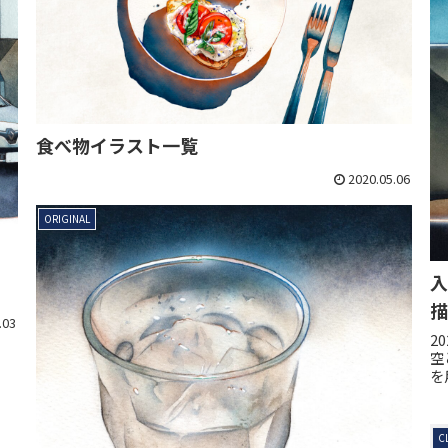
食べ物イラスト一覧
2020.05.06
ORIGINAL
入
描
.03
2
空
を
し
C