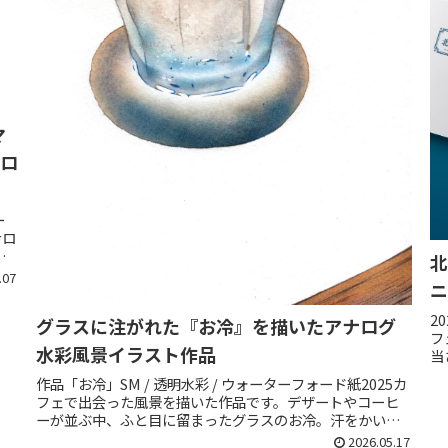
マ
ナロ
ー
ナロ
ィ
北
気
.07
ニ
2
グラスに注がれた『お冷』を描いたアナログ
フ
水彩風景イラスト作品
当
の
作品「お冷」SM / 透明水彩 / ウォーターフォード紙2025カ
ニ
フェで出会った風景を描いた作品です。デザートやコーヒ
ーが並ぶ中、ふと目に留まったグラスのお冷。汗をかいた
グラスに光が当たり、美しく反射している様子を、アナロ
2026.05.17