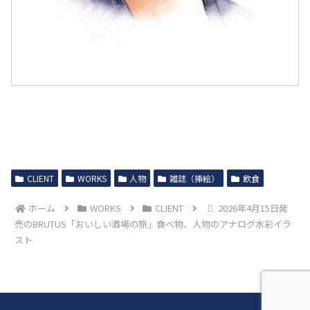
CLIENT
WORKS
人物
雑誌（挿絵）
飲食
ホーム
WORKS
CLIENT
2026年4月15日発
売のBRUTUS「おいしい酒場の旅」食べ物、人物のアナログ水彩イラ
スト