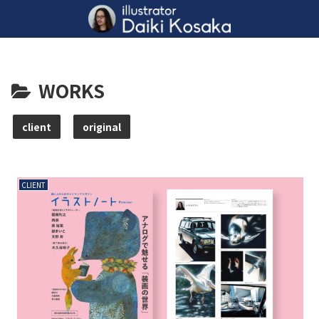
WORKS
client
original
CLIENT