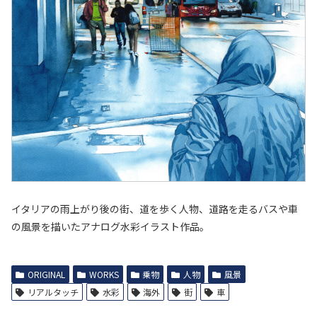
イタリアの雨上がり後の街、道を歩く人物、道路を走るバスや車
の風景を描いたアナログ水彩イラスト作品。
ORIGINAL
WORKS
乗物
人物
風景
リアルタッチ
水彩
海外
街
車